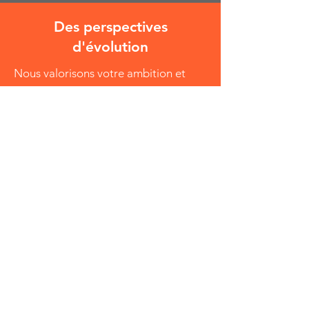
Des perspectives
d'évolution
Nous valorisons votre ambition et
votre désir de grandir
professionnellement. En réussissant
en tant que mandataire immobilier au
sein de notre réseau, vous avez la
possibilité d'évoluer vers des postes
de manager. Devenez un leader au
sein de notre réseau et guidez
d'autres professionnels vers le succès.
Réunions et rencontres