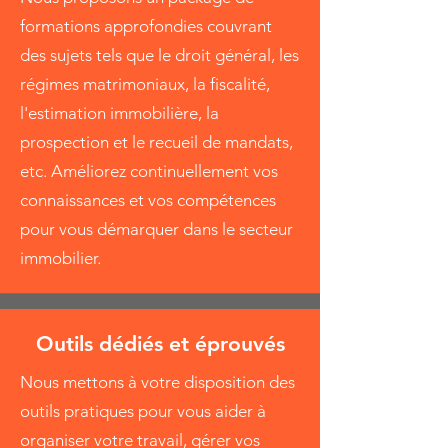
formations approfondies couvrant
des sujets tels que le droit général, les
régimes matrimoniaux, la fiscalité,
l'estimation immobilière, la
prospection et le recueil de mandats,
etc. Améliorez continuellement vos
connaissances et vos compétences
pour vous démarquer dans le secteur
immobilier.
Outils dédiés et éprouvés
Nous mettons à votre disposition des
outils pratiques pour vous aider à
organiser votre travail, gérer vos