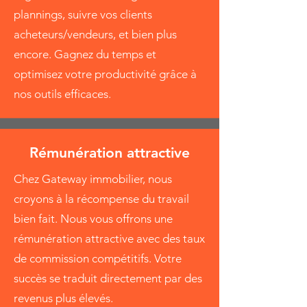
plannings, suivre vos clients
acheteurs/vendeurs, et bien plus
encore. Gagnez du temps et
optimisez votre productivité grâce à
nos outils efficaces.
Rémunération attractive
Chez Gateway immobilier, nous
croyons à la récompense du travail
bien fait. Nous vous offrons une
rémunération attractive avec des taux
de commission compétitifs. Votre
succès se traduit directement par des
revenus plus élevés.