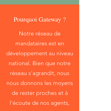
Pourquoi Gateway ?
Notre réseau de
mandataires est en
développement au niveau
national. Bien que notre
réseau s'agrandit, nous
nous donnons les moyens
de rester proches et à
l'écoute de nos agents,