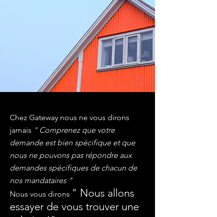
Chez Gateway nous ne vous dirons
jamais
" Comprenez que votre
demande est bien spécifique et que
nous ne pouvons pas répondre aux
demandes spécifiques de chacun de
nos mandataires "
" Nous allons
Nous vous dirons
essayer de vous trouver une