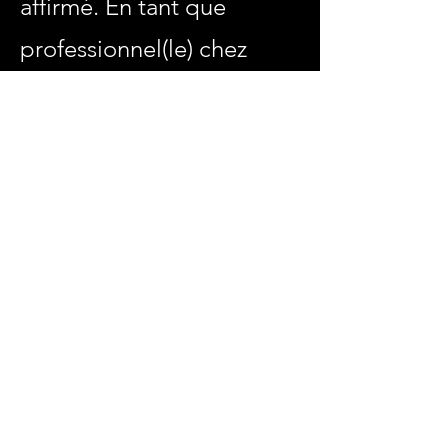
affirmé. En tant que
professionnel(le) chez
Gateway Immobilier, vous
êtes à la tête de votre
propre entreprise,
dirigeant votre activité
avec l'appui des services
et des outils mis à
disposition par Gateway
Immobilier.
Commencer